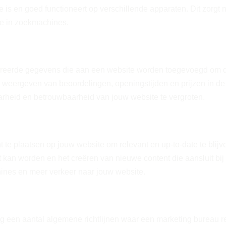
is en goed functioneert op verschillende apparaten. Dit zorgt n
ie in zoekmachines.
ctureerde gegevens die aan een website worden toegevoegd om d
et weergeven van beoordelingen, openingstijden en prijzen in d
heid en betrouwbaarheid van jouw website te vergroten.
t te plaatsen op jouw website om relevant en up-to-date te blij
t kan worden en het creëren van nieuwe content die aansluit bi
ines en meer verkeer naar jouw website.
 een aantal algemene richtlijnen waar een marketing bureau r