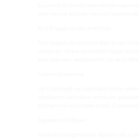
kan ervoor zorgen dat jouw website responsive 
maar kan ook bijdragen aan een hogere posit
Rich Snippets en Structured Data
Rich snippets en structured data zijn gestru
verbeteren. Dit kan bijvoorbeeld helpen bij h
deze gegevens implementeren om de zichtbaar
Content Vernieuwing
Het is belangrijk om regelmatig nieuwe conten
identificeren van oudere content die geüpdate
bijdragen aan een hogere positie in zoekmach
Algemene Richtlijnen
Naast de bovengenoemde aspecten zijn er nog