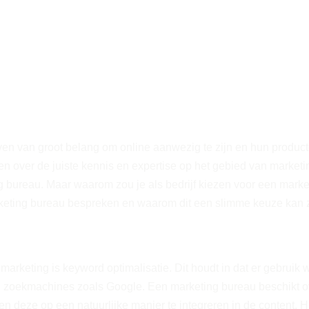
ijven van groot belang om online aanwezig te zijn en hun produc
kken over de juiste kennis en expertise op het gebied van marke
ureau. Maar waarom zou je als bedrijf kiezen voor een marketi
ting bureau bespreken en waarom dit een slimme keuze kan zij
marketing is keyword optimalisatie. Dit houdt in dat er gebrui
 zoekmachines zoals Google. Een marketing bureau beschikt ove
 deze op een natuurlijke manier te integreren in de content. Hi