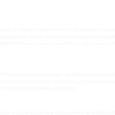
ebruik van effectieve headers en een goede structuur van de co
begrijpelijk voor de lezer. Daarnaast is het belangrijk om belang
 marketing bureau weet hoe ze deze elementen op de juiste man
SEO en verwijst naar het verkrijgen van links van andere website
n daarmee ook de positie in zoekmachines. Een marketing bure
jgen van relevante interne en externe links.
aten is het van groot belang dat jouw website geoptimaliseerd