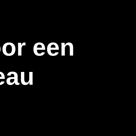
or een
eau